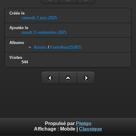
Créée le
samedi 7 juin 2025
Ajoutée le
mardi 9 septembre 2025
Albums
Avions
/
FerteAlais25JPG
Visites
544
Propulsé par
Piwigo
Affichage :
Mobile
|
Classique