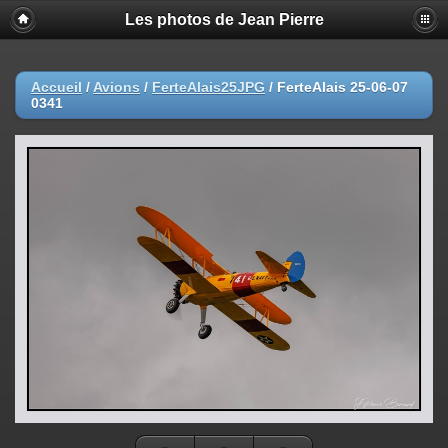
Les photos de Jean Pierre
Accueil
/
Avions
/
FerteAlais25JPG
/
FerteAlais 25-06-07
0341