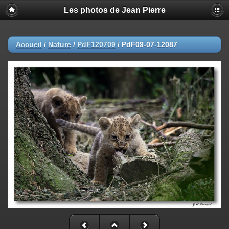
Les photos de Jean Pierre
Accueil
/
Nature
/
PdF120709
/
PdF09-07-12087