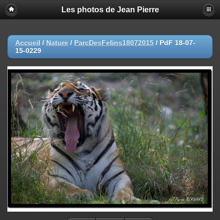
Les photos de Jean Pierre
Accueil
/
Nature
/
ParcDesFelins18072015
/
PdF 18-07-
15-0229