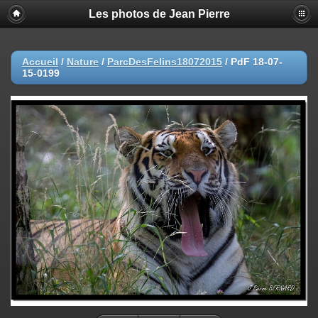
Les photos de Jean Pierre
Accueil
/
Nature
/
ParcDesFelins18072015
/
PdF 18-07-
15-0199