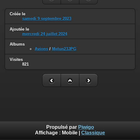
Créée le
samedi 9 septembre 2023
Ajoutée le
mercredi 24 juillet 2024
Albums
Avions
/
Melun23JPG
Visites
821
Propulsé par
Piwigo
Affichage :
Mobile
|
Classique