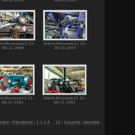
08-31 2471
08-31 2474
nicMuseum23 23-
TeknicMuseum23 23-
08-31 2489
08-31 2493
nicMuseum23 23-
TeknicMuseum23 23-
08-31 2501
08-31 2505
mière
|
Précédente
|
1
2
3
4
...
13
|
Suivante
|
Dernière