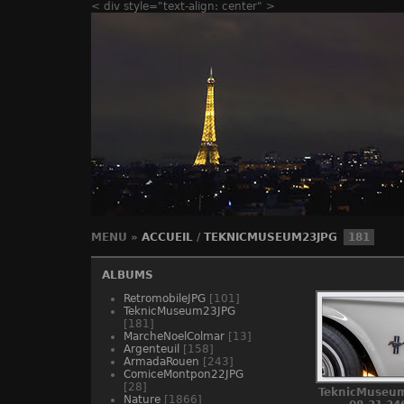
< div style="text-align: center" >
MENU
»
ACCUEIL
/
TEKNICMUSEUM23JPG
181
ALBUMS
RetromobileJPG
[101]
TeknicMuseum23JPG
[181]
MarcheNoelColmar
[13]
Argenteuil
[158]
ArmadaRouen
[243]
ComiceMontpon22JPG
[28]
TeknicMuseum
Nature
[1866]