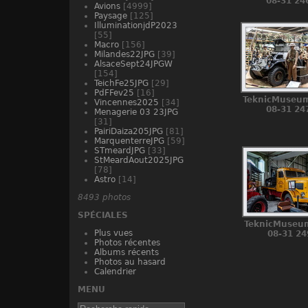
08-31 24
Avions
[4999]
Paysage
[125]
IlluminationjdP2023
[55]
Macro
[156]
Milandes22JPG
[39]
AlsaceSept24JPGW
[154]
TeichFe25JPG
[29]
PdFFev25
[16]
TeknicMuseum
Vincennes2025
[34]
08-31 24
Menagerie 03 23JPG
[31]
PairiDaiza205JPG
[81]
MarquenterreJPG
[59]
STmeardJPG
[33]
StMeardAout2025JPG
[78]
Astro
[14]
8493 photos
SPÉCIALES
TeknicMuseu
Plus vues
08-31 24
Photos récentes
Albums récents
Photos au hasard
Calendrier
MENU