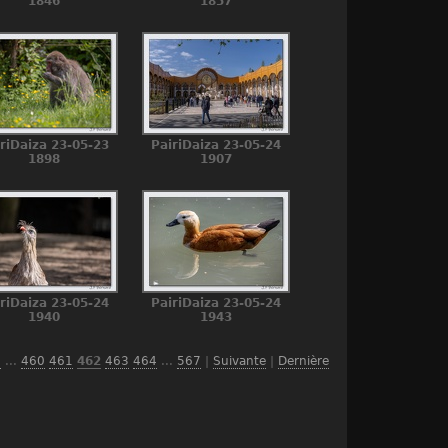
1846
1857
riDaiza 23-05-23
PairiDaiza 23-05-24
1898
1907
riDaiza 23-05-24
PairiDaiza 23-05-24
1940
1943
1
...
460
461
462
463
464
...
567
|
Suivante
|
Dernière