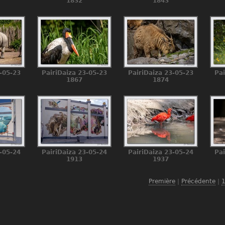
1832
1843
-05-23
PairiDaiza 23-05-23
PairiDaiza 23-05-23
Pai
1867
1874
-05-24
PairiDaiza 23-05-24
PairiDaiza 23-05-24
Pai
1913
1937
Première
|
Précédente
|