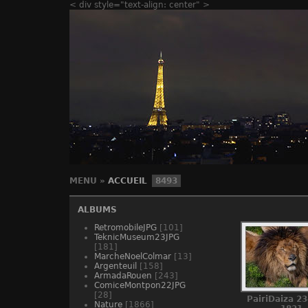
< div style="text-align: center" >
MENU
»
ACCUEIL
8493
ALBUMS
RetromobileJPG
[101]
TeknicMuseum23JPG
[181]
MarcheNoelColmar
[13]
Argenteuil
[158]
ArmadaRouen
[243]
ComiceMontpon22JPG
[28]
PairiDaiza 23
Nature
[1866]