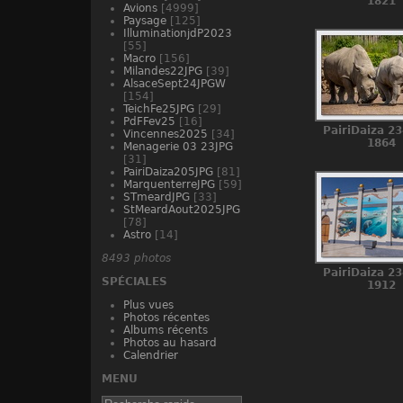
1821
Avions
[4999]
Paysage
[125]
IlluminationjdP2023
[55]
Macro
[156]
Milandes22JPG
[39]
AlsaceSept24JPGW
[154]
TeichFe25JPG
[29]
PdFFev25
[16]
PairiDaiza 23
Vincennes2025
[34]
1864
Menagerie 03 23JPG
[31]
PairiDaiza205JPG
[81]
MarquenterreJPG
[59]
STmeardJPG
[33]
StMeardAout2025JPG
[78]
Astro
[14]
8493 photos
PairiDaiza 23
SPÉCIALES
1912
Plus vues
Photos récentes
Albums récents
Photos au hasard
Calendrier
MENU